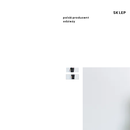
SKLEP
polski producent
odzieży