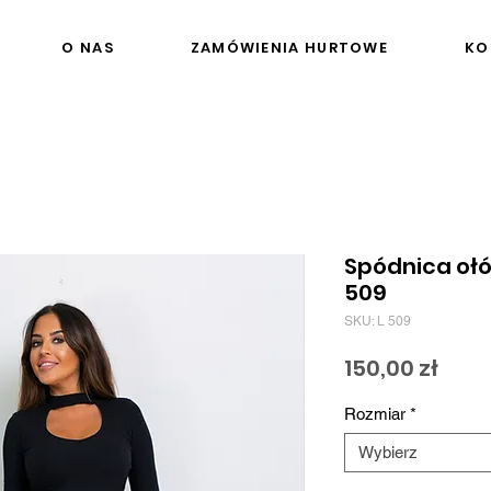
O NAS
ZAMÓWIENIA HURTOWE
KO
Spódnica oł
509
SKU: L 509
Cen
150,00 zł
Rozmiar
*
Wybierz