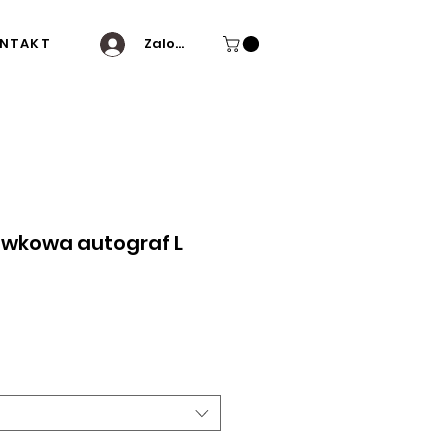
NTAKT
Zaloguj się
ówkowa autograf L
a