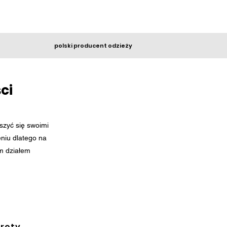
polski producent odzieży
ci
szyć się swoimi
niu dlatego na
m działem
roty