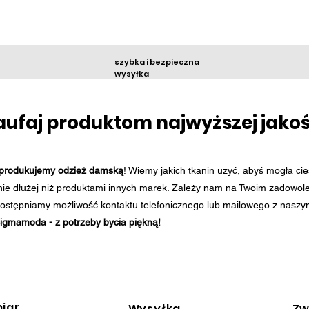
szybka i bezpiecz
na
wysyłka
aufaj produktom najwyższej jakoś
t produkujemy odzież damską
! Wiemy jakich tkanin użyć, abyś mogła cie
ie dłużej niż produktami innych marek. Zależy nam na Twoim zadowole
ostępniamy możliwość kontaktu telefonicznego lub mailowego z naszy
igmamoda - z potrzeby bycia piękną!
iar
Wysyłka
Zw