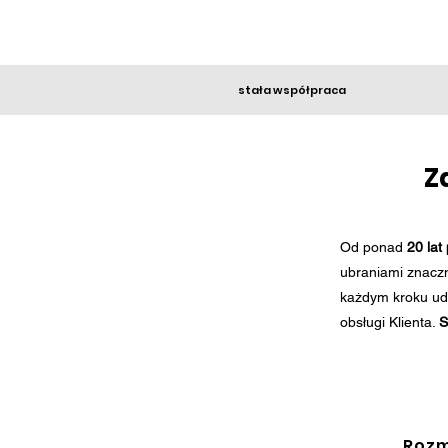
stała współpraca
Z
Od ponad
20 la
ubraniami znaczn
każdym kroku ud
obsługi Klienta.
S
Rozm